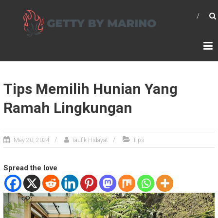
Skip
GETTYBYMARINO.COM
to
content
Tips Memilih Hunian Yang
Ramah Lingkungan
May 20, 2024
Taufik Hidayat
Tips
Spread the love