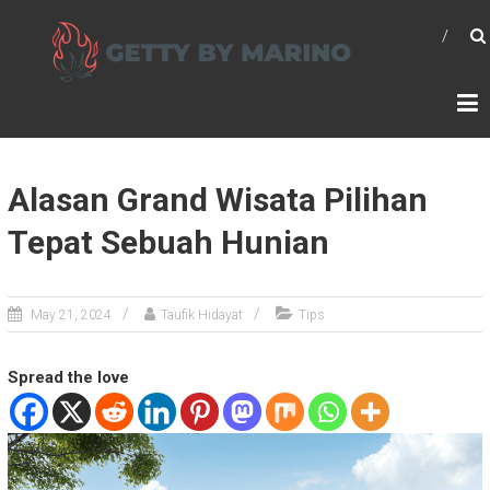
Skip
GETTYBYMARINO.COM
to
content
Alasan Grand Wisata Pilihan
Tepat Sebuah Hunian
May 21, 2024
Taufik Hidayat
Tips
Spread the love